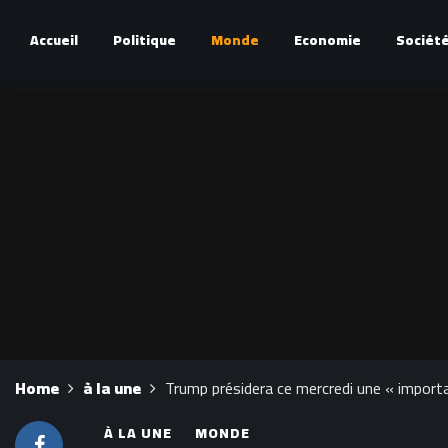
Accueil
Politique
Monde
Economie
Sociét
Home
à la une
Trump présidera ce mercredi une « importa
À LA UNE
MONDE