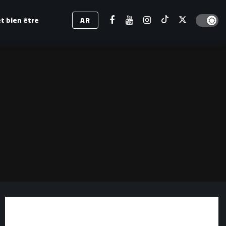
Dark mod
t bien être
AR