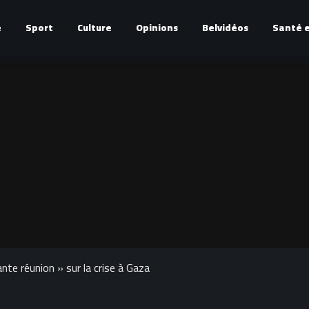
é
Sport
Culture
Opinions
Belvidéos
Santé e
nte réunion » sur la crise à Gaza