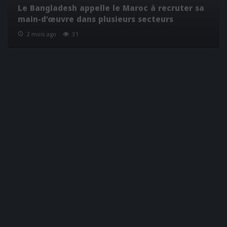
main-d’œuvre dans plusieurs secteurs
2 mois ago
31
Madrid résiste aux pressions de Sumar visant
les relations avec Rabat
2 mois ago
18