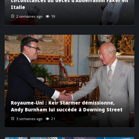
circonstances du décès d’Abderrahim Faker en
Italie
2 semaines ago
19
Royaume-Uni : Keir Starmer démissionne,
Andy Burnham lui succède à Downing Street
3 semaines ago
21