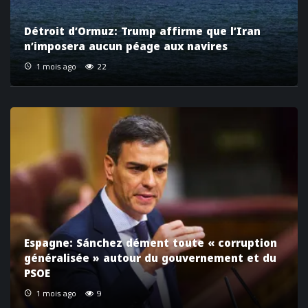
Détroit d’Ormuz: Trump affirme que l’Iran
n’imposera aucun péage aux navires
1 mois ago
22
Espagne: Sánchez dément toute « corruption
généralisée » autour du gouvernement et du
PSOE
1 mois ago
9