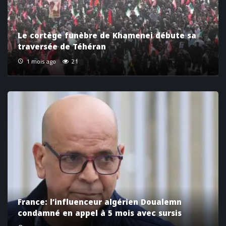
Le cortège funèbre de Khamenei débute sa
traversée de Téhéran
1 mois ago
21
France: l’influenceur algérien Doualemn
condamné en appel à 5 mois avec sursis