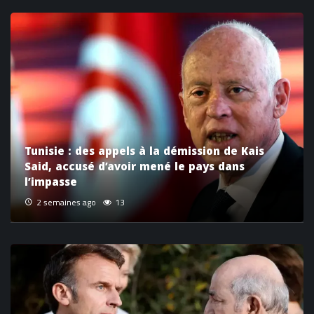
Tunisie : des appels à la démission de Kais
Said, accusé d’avoir mené le pays dans
l’impasse
2 semaines ago
13