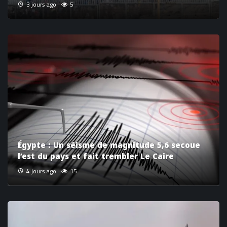
3 jours ago
5
Égypte : Un séisme de magnitude 5,6 secoue
l’est du pays et fait trembler Le Caire
4 jours ago
15