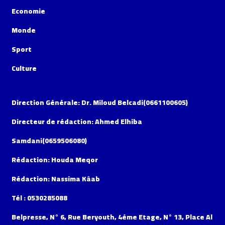
Economie
Monde
Sport
Culture
Direction Générale: Dr. Miloud Belcadi(0661100605)
Directeur de rédaction: Ahmed Elhiba
Samdani(0659506080)
Rédaction: Houda Meqor
Rédaction: Nassima Kâab
Tél : 0530285088
Belpresse, N° 6, Rue Beryouth, 4éme Etage, N° 13, Place Al