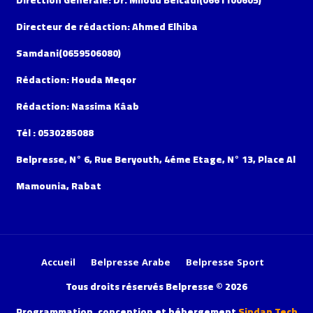
Direction Générale: Dr. Miloud Belcadi(0661100605)
Directeur de rédaction: Ahmed Elhiba
Samdani(0659506080)
Rédaction: Houda Meqor
Rédaction: Nassima Kâab
Tél : 0530285088
Belpresse, N° 6, Rue Beryouth, 4éme Etage, N° 13, Place Al
Mamounia, Rabat
Accueil
Belpresse Arabe
Belpresse Sport
Tous droits réservés Belpresse © 2026
Programmation, conception et hébergement
Sindan Tech