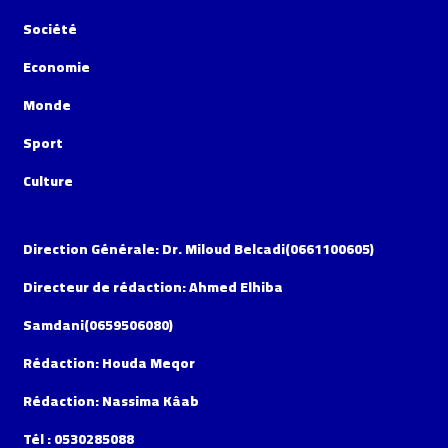
Société
Economie
Monde
Sport
Culture
Direction Générale: Dr. Miloud Belcadi(0661100605)
Directeur de rédaction: Ahmed Elhiba
Samdani(0659506080)
Rédaction: Houda Meqor
Rédaction: Nassima Kâab
Tél : 0530285088