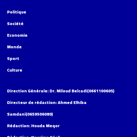
Politique
Société
Economie
Monde
Sport
Culture
Direction Générale: Dr. Miloud Belcadi(0661100605)
Directeur de rédaction: Ahmed Elhiba
Samdani(0659506080)
Rédaction: Houda Meqor