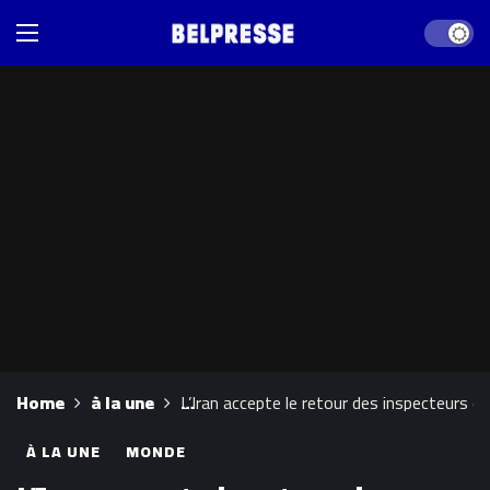
Dark mod
Home
à la une
L’Iran accepte le retour des inspecteurs d
À LA UNE
MONDE