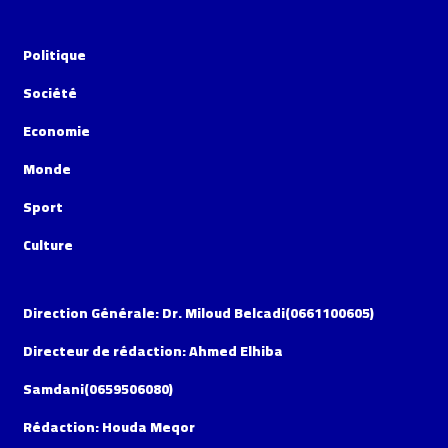
Politique
Société
Economie
Monde
Sport
Culture
Direction Générale: Dr. Miloud Belcadi(0661100605)
Directeur de rédaction: Ahmed Elhiba
Samdani(0659506080)
Rédaction: Houda Meqor