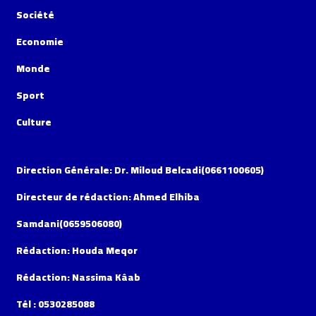
Société
Economie
Monde
Sport
Culture
Direction Générale: Dr. Miloud Belcadi(0661100605)
Directeur de rédaction: Ahmed Elhiba
Samdani(0659506080)
Rédaction: Houda Meqor
Rédaction: Nassima Kâab
Tél : 0530285088