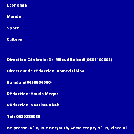
Economie
Monde
Sport
Culture
Direction Générale: Dr. Miloud Belcadi(0661100605)
Directeur de rédaction: Ahmed Elhiba
Samdani(0659506080)
Rédaction: Houda Meqor
Rédaction: Nassima Kâab
Tél : 0530285088
Belpresse, N° 6, Rue Beryouth, 4éme Etage, N° 13, Place Al