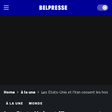
Dark mod
Home
à la une
Les Etats-Unis et l’Iran cessent les host
À LA UNE
MONDE