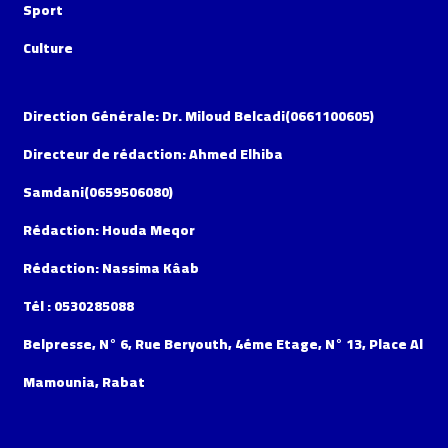
Sport
Culture
Direction Générale: Dr. Miloud Belcadi(0661100605)
Directeur de rédaction: Ahmed Elhiba
Samdani(0659506080)
Rédaction: Houda Meqor
Rédaction: Nassima Kâab
Tél : 0530285088
Belpresse, N° 6, Rue Beryouth, 4éme Etage, N° 13, Place Al
Mamounia, Rabat