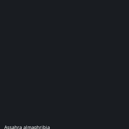
Assahra almaghribia