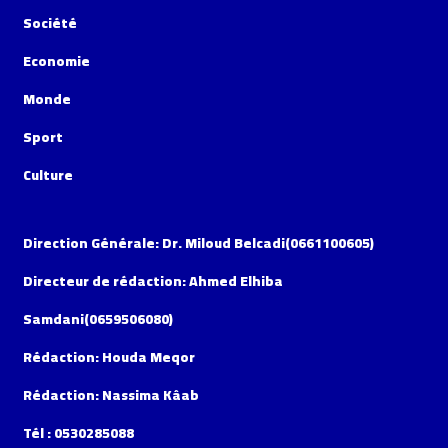
Société
Economie
Monde
Sport
Culture
Direction Générale: Dr. Miloud Belcadi(0661100605)
Directeur de rédaction: Ahmed Elhiba
Samdani(0659506080)
Rédaction: Houda Meqor
Rédaction: Nassima Kâab
Tél : 0530285088