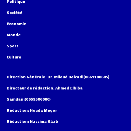
Politique
Société
Economie
Monde
Sport
Culture
Direction Générale: Dr. Miloud Belcadi(0661100605)
Directeur de rédaction: Ahmed Elhiba
Samdani(0659506080)
Rédaction: Houda Meqor
Rédaction: Nassima Kâab