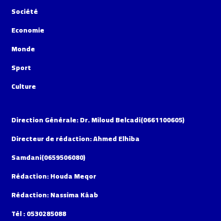
Société
Economie
Monde
Sport
Culture
Direction Générale: Dr. Miloud Belcadi(0661100605)
Directeur de rédaction: Ahmed Elhiba
Samdani(0659506080)
Rédaction: Houda Meqor
Rédaction: Nassima Kâab
Tél : 0530285088