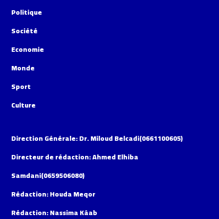
Politique
Société
Economie
Monde
Sport
Culture
Direction Générale: Dr. Miloud Belcadi(0661100605)
Directeur de rédaction: Ahmed Elhiba
Samdani(0659506080)
Rédaction: Houda Meqor
Rédaction: Nassima Kâab