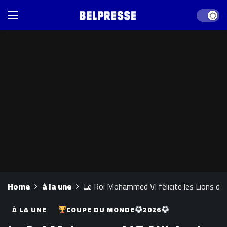
Dark mod
Home
à la une
Le Roi Mohammed VI félicite les Lions de l’
À LA UNE
COUPE DU MONDE
2026