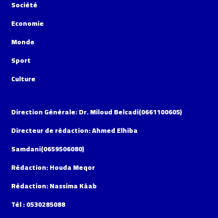
Société
Economie
Monde
Sport
Culture
Direction Générale: Dr. Miloud Belcadi(0661100605)
Directeur de rédaction: Ahmed Elhiba
Samdani(0659506080)
Rédaction: Houda Meqor
Rédaction: Nassima Kâab
Tél : 0530285088