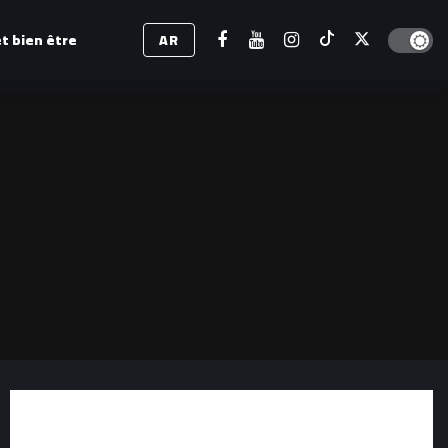
Dark mod
t bien être
AR