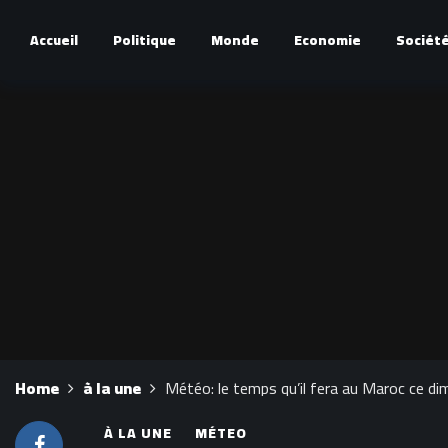
Accueil
Politique
Monde
Economie
Sociét
Home
à la une
Météo: le temps qu’il fera au Maroc ce di
À LA UNE
MÉTEO