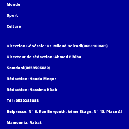
Monde
Sport
Culture
Direction Générale: Dr. Miloud Belcadi(0661100605)
Directeur de rédaction: Ahmed Elhiba
Samdani(0659506080)
Rédaction: Houda Meqor
Rédaction: Nassima Kâab
Tél : 0530285088
Belpresse, N° 6, Rue Beryouth, 4éme Etage, N° 13, Place Al
Mamounia, Rabat