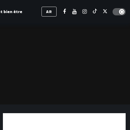
Dark mod
t bien être
AR