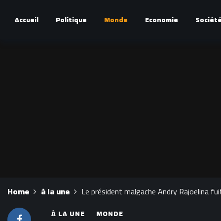
Accueil
Politique
Monde
Economie
Sociét
Home
à la une
Le président malgache Andry Rajoelina fui
À LA UNE
MONDE