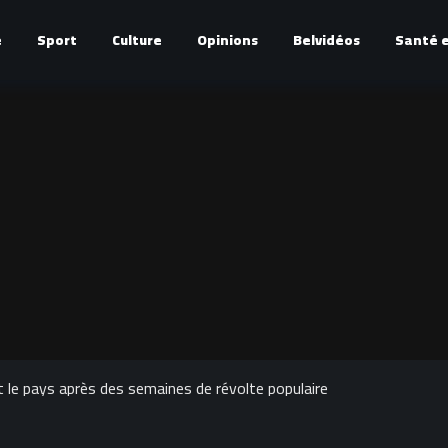
é
Sport
Culture
Opinions
Belvidéos
Santé e
t le pays après des semaines de révolte populaire