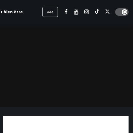
Dark mod
t bien être
AR