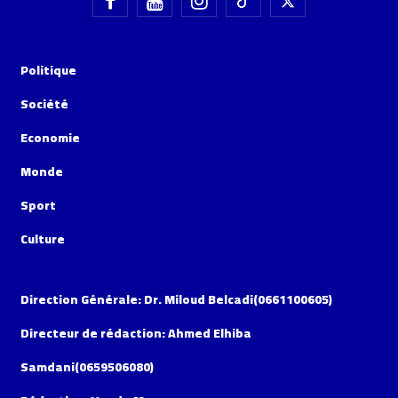
Politique
Société
Economie
Monde
Sport
Culture
Direction Générale: Dr. Miloud Belcadi(0661100605)
Directeur de rédaction: Ahmed Elhiba
Samdani(0659506080)