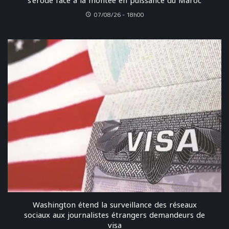
s’érode face à la montée en puissance du Maroc
07/08/26 - 18h00
Washington étend la surveillance des réseaux
sociaux aux journalistes étrangers demandeurs de
visa