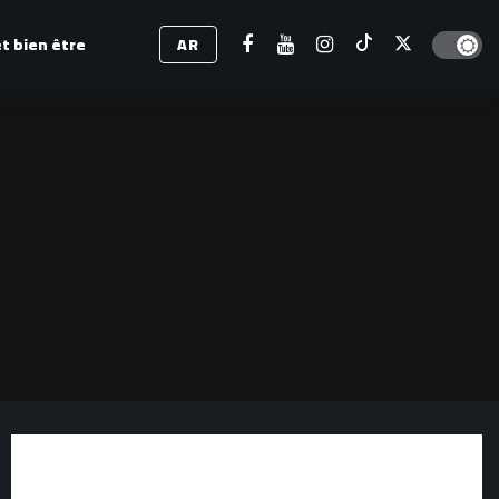
Dark mod
t bien être
AR