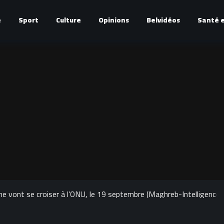
é
Sport
Culture
Opinions
Belvidéos
Santé e
 vont se croiser à l’ONU, le 19 septembre (Maghreb-Intelligence)