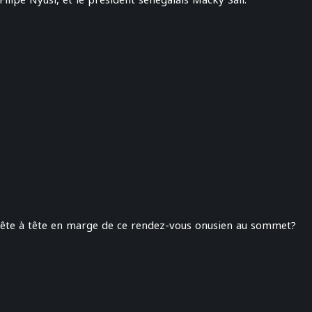
lipe Nyusi, et le président sénégalais Macky Sall.
 tête à tête en marge de ce rendez-vous onusien au sommet?