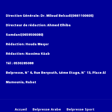
Direction Générale: Dr. Miloud Belcadi(0661100605)
Directeur de rédaction: Ahmed Elhiba
Samdani(0659506080)
Rédaction: Houda Meqor
Rédaction: Nassima Kâab
Tél : 0530285088
Belpresse, N° 6, Rue Beryouth, 4éme Etage, N° 13, Place Al
Mamounia, Rabat
Accueil
Belpresse Arabe
Belpresse Sport