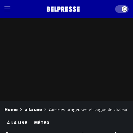
Dark mod
Home
à la une
Averses orageuses et vague de chaleur dan
À LA UNE
MÉTEO