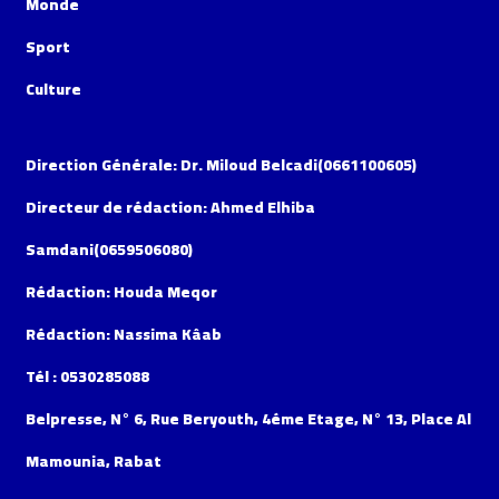
Monde
Sport
Culture
Direction Générale: Dr. Miloud Belcadi(0661100605)
Directeur de rédaction: Ahmed Elhiba
Samdani(0659506080)
Rédaction: Houda Meqor
Rédaction: Nassima Kâab
Tél : 0530285088
Belpresse, N° 6, Rue Beryouth, 4éme Etage, N° 13, Place Al
Mamounia, Rabat