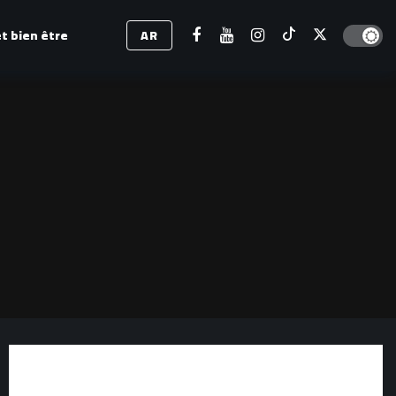
Dark mod
t bien être
AR