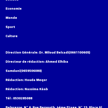
Economie
Monde
Sport
Culture
Direction Générale: Dr. Miloud Belcadi(0661100605)
Directeur de rédaction: Ahmed Elhiba
Samdani(0659506080)
Rédaction: Houda Meqor
Rédaction: Nassima Kâab
Tél : 0530285088
Belpresse, N° 6, Rue Beryouth, 4éme Etage, N° 13, Place Al