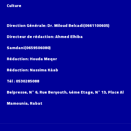
Culture
Direction Générale: Dr. Miloud Belcadi(0661100605)
Directeur de rédaction: Ahmed Elhiba
Samdani(0659506080)
Rédaction: Houda Meqor
Rédaction: Nassima Kâab
Tél : 0530285088
Belpresse, N° 6, Rue Beryouth, 4éme Etage, N° 13, Place Al
Mamounia, Rabat