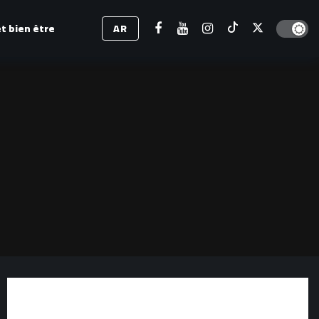
Dark mod
t bien être
AR