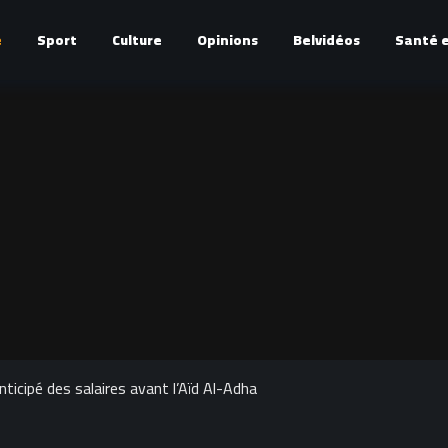
é
Sport
Culture
Opinions
Belvidéos
Santé e
icipé des salaires avant l’Aïd Al-Adha