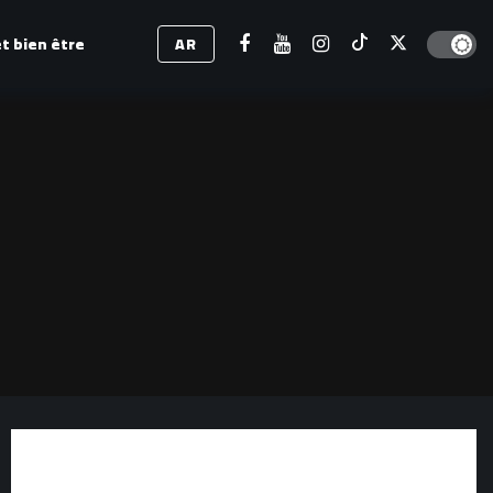
Dark mod
t bien être
AR
cet hiver