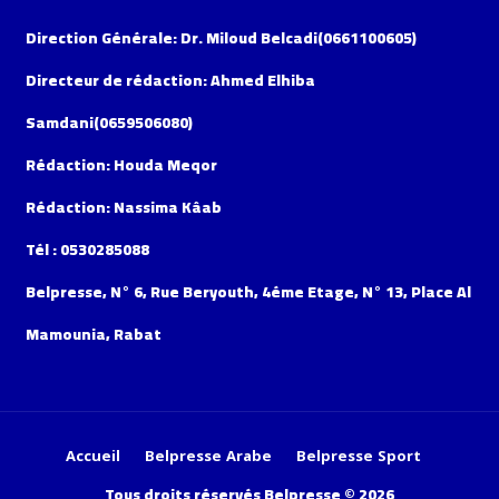
Direction Générale: Dr. Miloud Belcadi(0661100605)
Directeur de rédaction: Ahmed Elhiba
Samdani(0659506080)
Rédaction: Houda Meqor
Rédaction: Nassima Kâab
Tél : 0530285088
Belpresse, N° 6, Rue Beryouth, 4éme Etage, N° 13, Place Al
Mamounia, Rabat
Accueil
Belpresse Arabe
Belpresse Sport
Tous droits réservés Belpresse © 2026