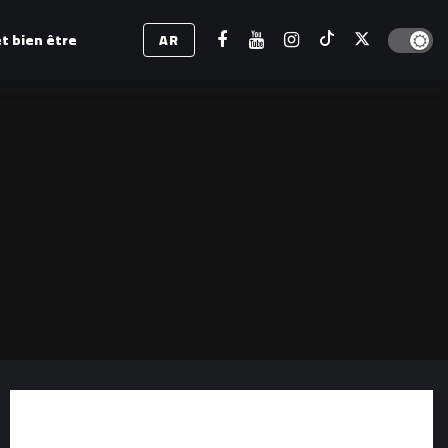
Dark mod
t bien être
AR