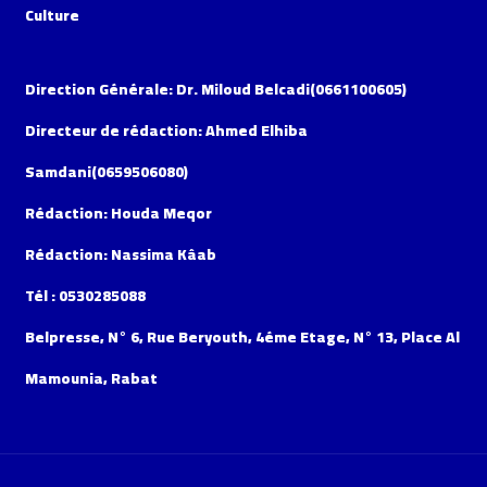
Culture
Direction Générale: Dr. Miloud Belcadi(0661100605)
Directeur de rédaction: Ahmed Elhiba
Samdani(0659506080)
Rédaction: Houda Meqor
Rédaction: Nassima Kâab
Tél : 0530285088
Belpresse, N° 6, Rue Beryouth, 4éme Etage, N° 13, Place Al
Mamounia, Rabat