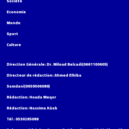
Société
Economie
Monde
Sport
Culture
Direction Générale: Dr. Miloud Belcadi(0661100605)
Directeur de rédaction: Ahmed Elhiba
Samdani(0659506080)
Rédaction: Houda Meqor
Rédaction: Nassima Kâab
Tél : 0530285088