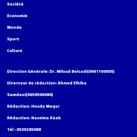
Société
Economie
Monde
Sport
Culture
Direction Générale: Dr. Miloud Belcadi(0661100605)
Directeur de rédaction: Ahmed Elhiba
Samdani(0659506080)
Rédaction: Houda Meqor
Rédaction: Nassima Kâab
Tél : 0530285088