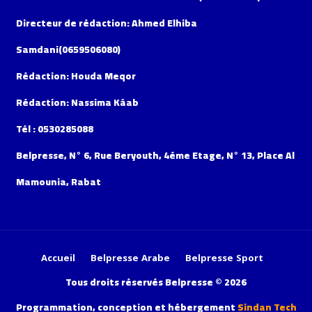
Directeur de rédaction: Ahmed Elhiba
Samdani(0659506080)
Rédaction: Houda Meqor
Rédaction: Nassima Kâab
Tél : 0530285088
Belpresse, N° 6, Rue Beryouth, 4éme Etage, N° 13, Place Al
Mamounia, Rabat
Accueil
Belpresse Arabe
Belpresse Sport
Tous droits réservés Belpresse © 2026
Programmation, conception et hébergement
Sindan Tech