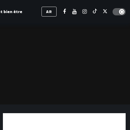
Dark mod
t bien être
AR