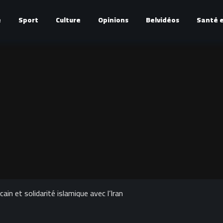
é
Sport
Culture
Opinions
Belvidéos
Santé e
in et solidarité islamique avec l’Iran