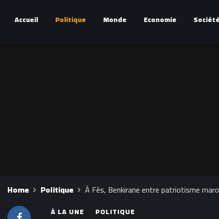
Accueil
Politique
Monde
Economie
Sociét
Home
Politique
À Fès, Benkirane entre patriotisme maroca
À LA UNE
POLITIQUE