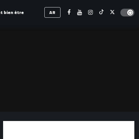
Dark mod
t bien être
AR