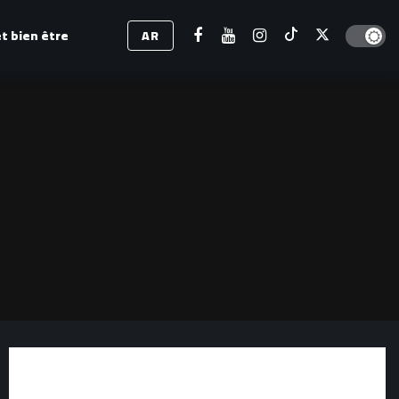
Dark mod
t bien être
AR