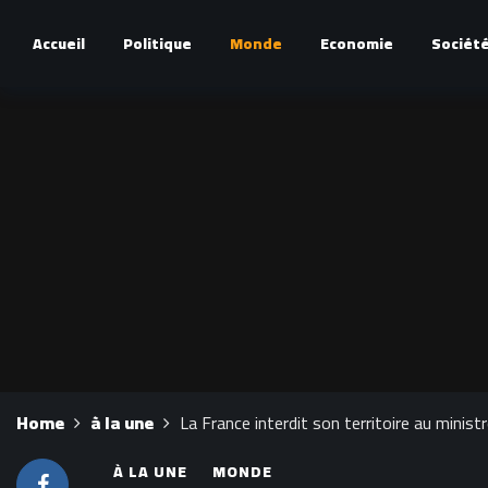
Accueil
Politique
Monde
Economie
Sociét
Home
à la une
La France interdit son territoire au minist
À LA UNE
MONDE