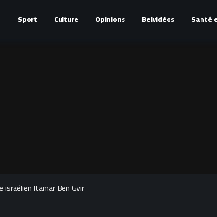
é
Sport
Culture
Opinions
Belvidéos
Santé e
re israélien Itamar Ben Gvir