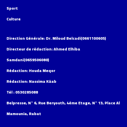
Sport
Culture
Direction Générale: Dr. Miloud Belcadi(0661100605)
Directeur de rédaction: Ahmed Elhiba
Samdani(0659506080)
Rédaction: Houda Meqor
Rédaction: Nassima Kâab
Tél : 0530285088
Belpresse, N° 6, Rue Beryouth, 4éme Etage, N° 13, Place Al
Mamounia, Rabat