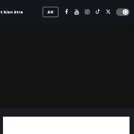
Dark mod
t bien être
AR