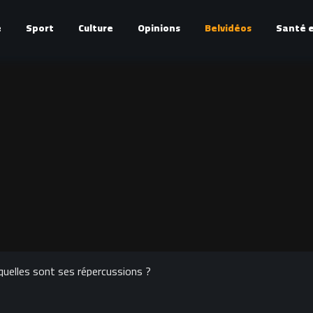
é
Sport
Culture
Opinions
Belvidéos
Santé e
 quelles sont ses répercussions ?