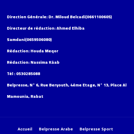
Direction Générale: Dr. Miloud Belcadi(0661100605)
Directeur de rédaction: Ahmed Elhiba
Samdani(0659506080)
Rédaction: Houda Meqor
Rédaction: Nassima Kâab
Tél : 0530285088
Belpresse, N° 6, Rue Beryouth, 4éme Etage, N° 13, Place Al
Mamounia, Rabat
Accueil
Belpresse Arabe
Belpresse Sport