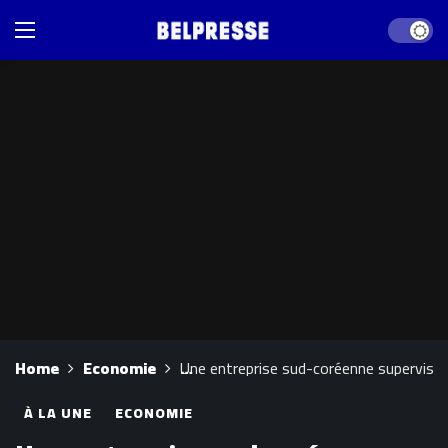
Dark mod
Home
Economie
Une entreprise sud-coréenne superviser
À LA UNE
ECONOMIE