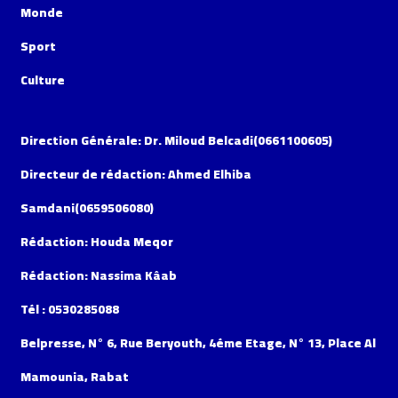
Monde
Sport
Culture
Direction Générale: Dr. Miloud Belcadi(0661100605)
Directeur de rédaction: Ahmed Elhiba
Samdani(0659506080)
Rédaction: Houda Meqor
Rédaction: Nassima Kâab
Tél : 0530285088
Belpresse, N° 6, Rue Beryouth, 4éme Etage, N° 13, Place Al
Mamounia, Rabat