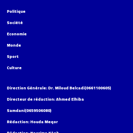
Politique
Société
Economie
Monde
Sport
Culture
Direction Générale: Dr. Miloud Belcadi(0661100605)
Directeur de rédaction: Ahmed Elhiba
Samdani(0659506080)
Rédaction: Houda Meqor
Rédaction: Nassima Kâab