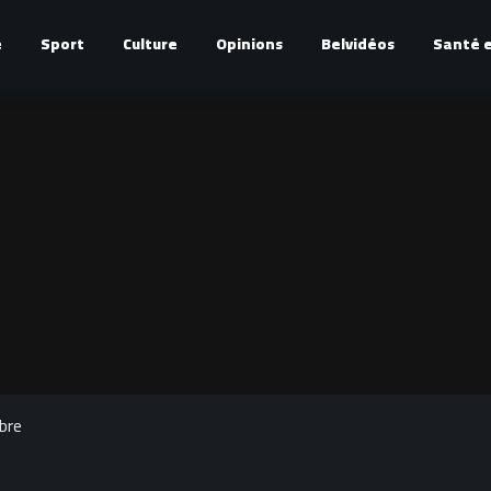
é
Sport
Culture
Opinions
Belvidéos
Santé e
bre