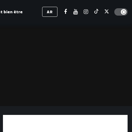
Dark mod
t bien être
AR