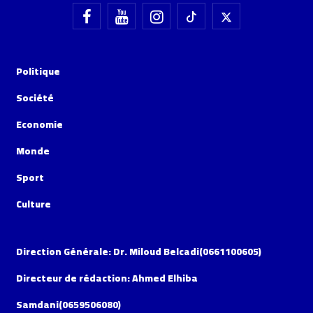
Politique
Société
Economie
Monde
Sport
Culture
Direction Générale: Dr. Miloud Belcadi(0661100605)
Directeur de rédaction: Ahmed Elhiba
Samdani(0659506080)