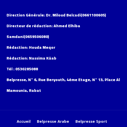
Direction Générale: Dr. Miloud Belcadi(0661100605)
Directeur de rédaction: Ahmed Elhiba
Samdani(0659506080)
Rédaction: Houda Meqor
Rédaction: Nassima Kâab
Tél : 0530285088
Belpresse, N° 6, Rue Beryouth, 4éme Etage, N° 13, Place Al
Mamounia, Rabat
Accueil
Belpresse Arabe
Belpresse Sport