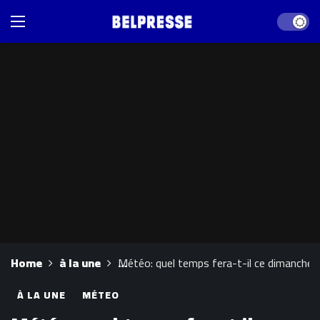
Dark mod
Home
à la une
Météo: quel temps fera-t-il ce dimanche 
À LA UNE
MÉTEO