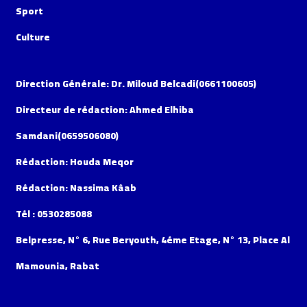
Sport
Culture
Direction Générale: Dr. Miloud Belcadi(0661100605)
Directeur de rédaction: Ahmed Elhiba
Samdani(0659506080)
Rédaction: Houda Meqor
Rédaction: Nassima Kâab
Tél : 0530285088
Belpresse, N° 6, Rue Beryouth, 4éme Etage, N° 13, Place Al
Mamounia, Rabat