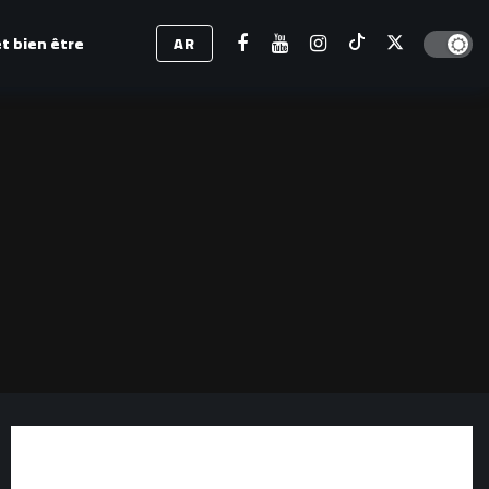
Dark mod
t bien être
AR